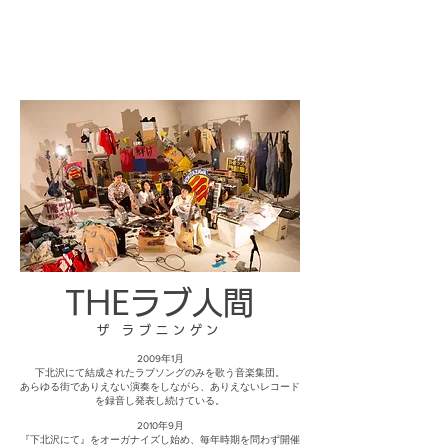
THEラブ人間
​ザ ラブニンゲン
2009年1月
下北沢にて結成されたラブソングのみを歌う音楽集団。
あらゆる街でありえない演奏をしながら、ありえないレコード
を録音し発表し続けている。
2010年9月
『下北沢にて』をオーガナイズし始め、毎年時期を問わず開催